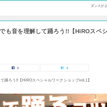
ダンスが
も音を理解して踊ろう!!【HiROスペ
0
0
ろう!!【HiROスペシャルワークショップvol,1】